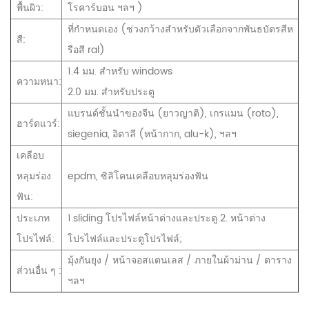
พื้นผิว:
โรคาร์บอน ฯลฯ )
ที่กำหนดเอง (ช่วงกว้างสำหรับตัวเลือกจากพันธบัตรสีห
สี:
รือสี ral)
1.4 มม. สำหรับ windows
ความหนา:
2.0 มม. สำหรับประตู
แบรนด์ชั้นนำของจีน (ยาวญาติ), เกรแมน (roto),
ฮาร์ดแวร์:
siegenia, อิตาลี (หน้ากาก, alu-k), ฯลฯ
เคลือบ
หลุมร่อง
epdm, ซิลิโคนเคลือบหลุมร่องฟัน
ฟัน:
ประเภท
1.sliding โปรไฟล์หน้าต่างและประตู 2. หน้าต่าง
โปรไฟล์:
โปรไฟล์และประตูโปรไฟล์;
มุ้งกันยุง / หน้าจอสแตนเลส / ภายในผ้าม่าน / ตาราง
ส่วนอื่น ๆ :
ฯลฯ