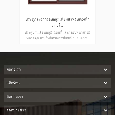
องน้ำ
ครัวอลูมิเนียมบานเลื่อนหน้าต่างและประตู
หน้าต่
ต่างมี
ประตูบานเลื่อนอลูมิเนียมนี้และกรอบหน้าต่างมี
ประตูบ
ะความ
หลายจุด ประสิทธิภาพการปิดผนึกและความ
ล็อคที
ะตูหลาก
ปลอดภัยป้องกันการโจรกรรมเป็นเลิศ หลากหลาย
ปลอดภั
รด้าน
ประเภทเพื่อตอบสนองความต้องการสถาปัตยกรรม
หลาย
ที่แตกต่างกัน
ติดต่อเรา
แท็กร้อน
ติดตามเรา
จดหมายข่าว