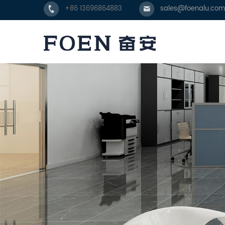
+86 13696864883
sales@foenalu.com