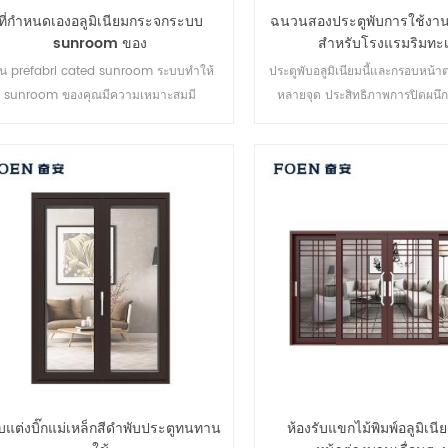
ที่กำหนดเองอลูมิเนียมกระจกระบบ
ฉนวนสองประตูพับการใช้งาน
sunroom ของ
สำหรับโรงแรมริมทะ
ิน prefabri cated sunroom ระบบทำให้
ประตูพับอลูมิเนียมนี้และกรอบหน้าต่
sunroom ของคุณมีความเหมาะสมมี
หลายจุด ประสิทธิภาพการปิดผน
มนุษยธรรมมากขึ้นและสอดคล้องมากขึ้น
ปลอดภัยป้องกันการโจรกรรมเป็นเลิ
หลายประเภทเพื่อตอบสนองความต้
สถาปัตยกรรมที่แตกต่างก
บแต่งบิ๊กแม่เหล็กสีดำพับประตูทนทาน
ห้องรับแขกไม้พิมพ์อลูมิเน