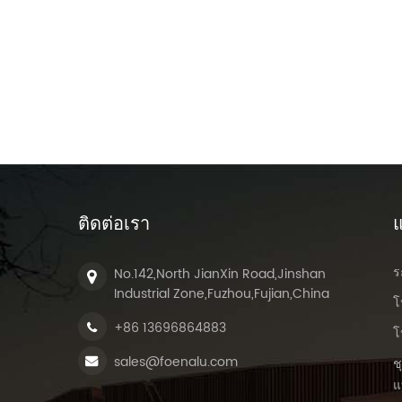
ติดต่อเรา
แ
ร
No.142,North JianXin Road,Jinshan
Industrial Zone,Fuzhou,Fujian,China
โ
+86 13696864883
โ
sales@foenalu.com
ช
แ