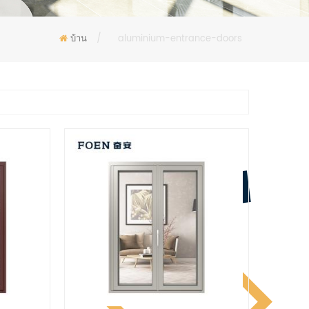
บ้าน
/
aluminium-entrance-doors