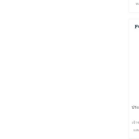
ห
ปลอ
หล
ประ
เจ้า
แล