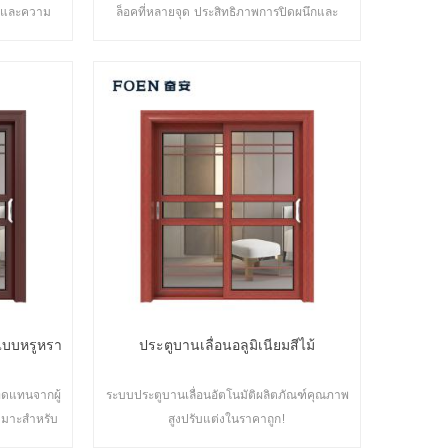
ึกและความ
ล็อคที่หลายจุด ประสิทธิภาพการปิดผนึกและ
ิศ หลากหลาย
ความปลอดภัยป้องกันการโจรกรรมเป็นเลิศ ประตู
องการ
หลากหลายประเภทเพื่อตอบสนองความต้องการ
ัน
ด้านสถาปัตยกรรมที่แตกต่างกัน
กแบบหรูหรา
ประตูบานเลื่อนอลูมิเนียมสีไม้
อทดแทนจากผู้
ระบบประตูบานเลื่อนอัตโนมัติผลิตภัณฑ์คุณภาพ
หมาะสำหรับ
สูงปรับแต่งในราคาถูก!