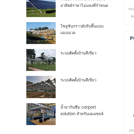
อาทิตย์ราคาไม่แพงที่กำหนด
ประ
เองกรอบแผงเซลล์แสงอาทิต
ห
ย์อลูมิเนียม
ปลอ
โซลูชันกราวด์ปรับพื้นแบบ
หล
แมนนวล
ระบบติดตั้งบ้านสีเขียว
ระบบติดตั้งบ้านสีเขียว
น้ำยากันซึม carport
solution สำหรับแผงเซลล์
แสงอาทิตย์ pv
ประ