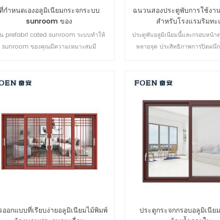
ที่กำหนดเองอลูมิเนียมกระจกระบบ
ฉนวนสองประตูพับการใช้งาน
sunroom ของ
สำหรับโรงแรมริมทะ
ิน prefabri cated sunroom ระบบทำให้
ประตูพับอลูมิเนียมนี้และกรอบหน้าต่
sunroom ของคุณมีความเหมาะสมมี
หลายจุด ประสิทธิภาพการปิดผน
มนุษยธรรมมากขึ้นและสอดคล้องมากขึ้น
ปลอดภัยป้องกันการโจรกรรมเป็นเลิ
หลายประเภทเพื่อตอบสนองความต้
สถาปัตยกรรมที่แตกต่างก
ออกแบบที่เรียบง่ายอลูมิเนียมไม้พิมพ์
ประตูกระจกกรอบอลูมิเนีย