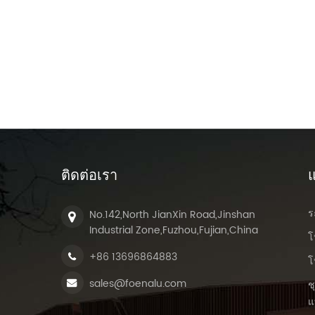
ติดต่อเรา
แ
ร
No.142,North JianXin Road,Jinshan
Industrial Zone,Fuzhou,Fujian,China
โ
+86 13696864883
โ
sales@foenalu.com
ช
แ