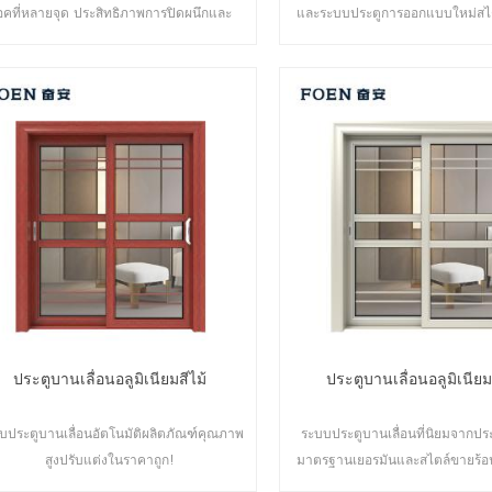
็อคที่หลายจุด ประสิทธิภาพการปิดผนึกและ
และระบบประตูการออกแบบใหม่สไตล์
ปลอดภัยป้องกันการโจรกรรมเป็นเลิศ ประตู
รับการพัฒนาใหม่
ากหลายประเภทเพื่อตอบสนองความต้องการ
ด้านสถาปัตยกรรมที่แตกต่างกัน
ประตูบานเลื่อนอลูมิเนียมสีไม้
ประตูบานเลื่อนอลูมิเนียม
บประตูบานเลื่อนอัตโนมัติผลิตภัณฑ์คุณภาพ
ระบบประตูบานเลื่อนที่นิยมจากประเ
สูงปรับแต่งในราคาถูก!
มาตรฐานเยอรมันและสไตล์ขายร้
ยุโรปและสหรัฐอเมริกา