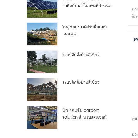
อาทิตย์ราคาไม่แพงที่กำหนด
ประ
เองกรอบแผงเซลล์แสงอาทิต
ล็อ
ย์อลูมิเนียม
ปลอ
โซลูชันกราวด์ปรับพื้นแบบ
หล
แมนนวล
ระบบติดตั้งบ้านสีเขียว
ระบบติดตั้งบ้านสีเขียว
น้ำยากันซึม carport
solution สำหรับแผงเซลล์
หน้
แสงอาทิตย์ pv
ประ