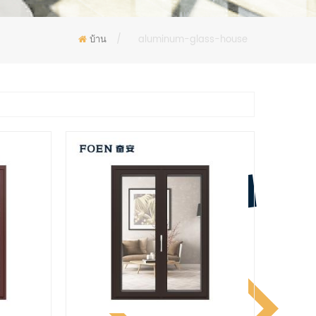
บ้าน
/
aluminum-glass-house