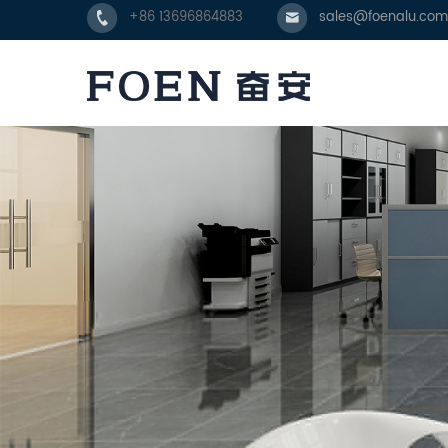
+86 13696864883
sales@foenalu.com