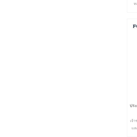
ห
ปลอ
หล
ประ
เจ้า
แล