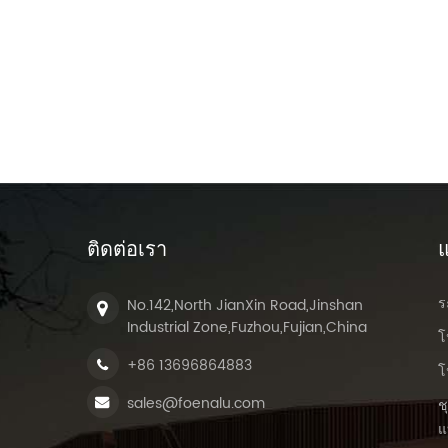
ติดต่อเรา
แ
ร
No.142,North JianXin Road,Jinshan
Industrial Zone,Fuzhou,Fujian,China
โ
+86 13696864883
โ
sales@foenalu.com
ช
แ