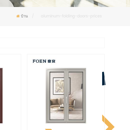
บ้าน
/
aluminum-folding-doors-prices