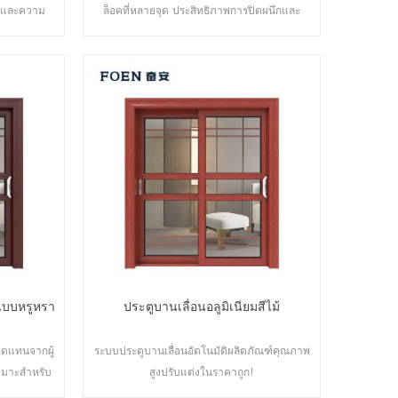
ึกและความ
ล็อคที่หลายจุด ประสิทธิภาพการปิดผนึกและ
ิศ หลากหลาย
ความปลอดภัยป้องกันการโจรกรรมเป็นเลิศ ประตู
องการ
หลากหลายประเภทเพื่อตอบสนองความต้องการ
ัน
ด้านสถาปัตยกรรมที่แตกต่างกัน
กแบบหรูหรา
ประตูบานเลื่อนอลูมิเนียมสีไม้
อทดแทนจากผู้
ระบบประตูบานเลื่อนอัตโนมัติผลิตภัณฑ์คุณภาพ
หมาะสำหรับ
สูงปรับแต่งในราคาถูก!