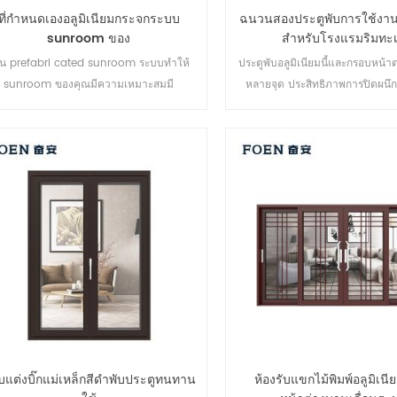
ที่กำหนดเองอลูมิเนียมกระจกระบบ
ฉนวนสองประตูพับการใช้งาน
sunroom ของ
สำหรับโรงแรมริมทะ
ิน prefabri cated sunroom ระบบทำให้
ประตูพับอลูมิเนียมนี้และกรอบหน้าต่
sunroom ของคุณมีความเหมาะสมมี
หลายจุด ประสิทธิภาพการปิดผน
มนุษยธรรมมากขึ้นและสอดคล้องมากขึ้น
ปลอดภัยป้องกันการโจรกรรมเป็นเลิ
หลายประเภทเพื่อตอบสนองความต้
สถาปัตยกรรมที่แตกต่างก
บแต่งบิ๊กแม่เหล็กสีดำพับประตูทนทาน
ห้องรับแขกไม้พิมพ์อลูมิเน