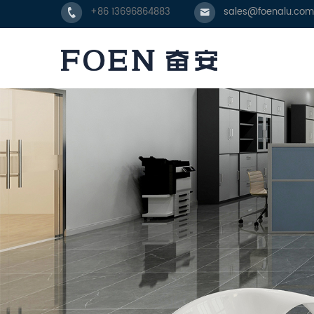
+86 13696864883
sales@foenalu.com