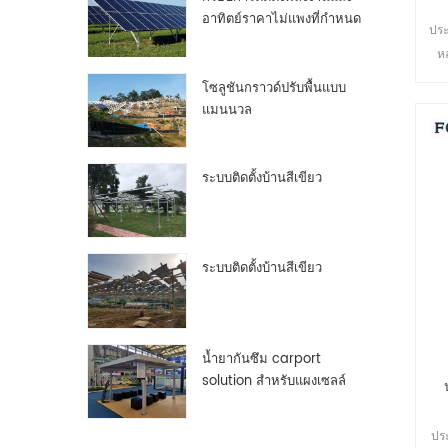
อาทิตย์ราคาไม่แพงที่กำหนด
ประ
เองกรอบแผงเซลล์แสงอาทิต
ห
ย์อลูมิเนียม
ปลอ
โซลูชันกราวด์ปรับพื้นแบบ
หล
แมนนวล
ระบบติดตั้งบ้านสีเขียว
ระบบติดตั้งบ้านสีเขียว
น้ำยากันซึม carport
solution สำหรับแผงเซลล์
แสงอาทิตย์ pv
ประ