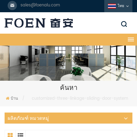
sales@foenalu.com
ไทย
ค้นหา
บ้าน
/
customized-three-linkage-sliding-door-system
ผลิตภัณฑ์ หมวดหมู่