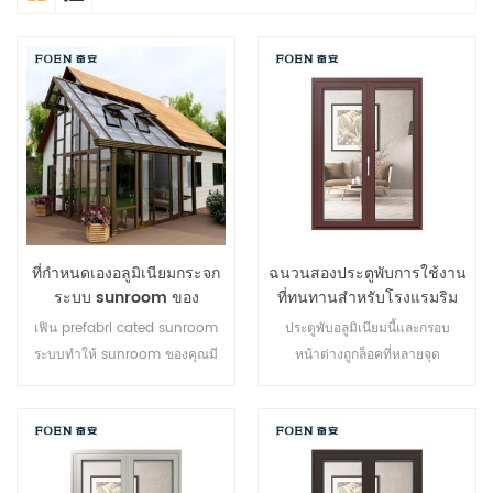
ที่กำหนดเองอลูมิเนียมกระจก
ฉนวนสองประตูพับการใช้งาน
ระบบ sunroom ของ
ที่ทนทานสำหรับโรงแรมริม
ทะเล
เฟิน prefabri cated sunroom
ประตูพับอลูมิเนียมนี้และกรอบ
ระบบทำให้ sunroom ของคุณมี
หน้าต่างถูกล็อคที่หลายจุด
ความเหมาะสมมีมนุษยธรรมมาก
ประสิทธิภาพการปิดผนึกและความ
ขึ้นและสอดคล้องมากขึ้น
ปลอดภัยป้องกันการโจรกรรมเป็น
เลิศ ประตูหลากหลายประเภทเพื่อ
ตอบสนองความต้องการด้าน
สถาปัตยกรรมที่แตกต่างกัน